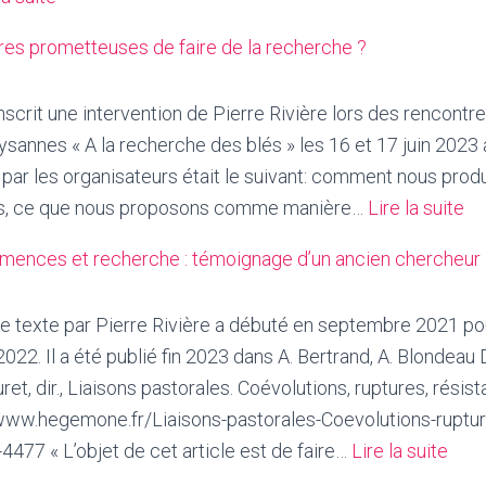
Du
res prometteuses de faire de la recherche ?
progrès
dans
nscrit une intervention de Pierre Rivière lors des rencont
l’ubérisation :
annes « A la recherche des blés » les 16 et 17 juin 2023
le
par les organisateurs était le suivant: comment nous prod
cas
:
s, ce que nous proposons comme manière…
Lire la suite
de
Qu
l’appli
mences et recherche : témoignage d’un ancien chercheur
ma
SeedLinked
pr
ce texte par Pierre Rivière a débuté en septembre 2021 po
de
2022. Il a été publié fin 2023 dans A. Bertrand, A. Blondeau D
fai
et, dir., Liaisons pastorales. Coévolutions, ruptures, résis
de
/www.hegemone.fr/Liaisons-pastorales-Coevolutions-ruptur
la
:
477 « L’objet de cet article est de faire…
Lire la suite
re
Auto