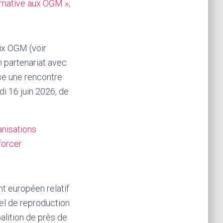
ernative aux OGM »,
ux OGM (voir
 partenariat avec
ise une rencontre
di 16 juin 2026, de
nisations
forcer
t européen relatif
iel de reproduction
alition de près de