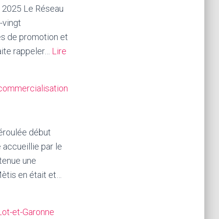
 2025 Le Réseau
-vingt
ves de promotion et
aite rappeler…
Lire
commercialisation
déroulée début
accueillie par le
 tenue une
ètis en était et…
 Lot-et-Garonne