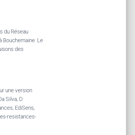
res du Réseau
 à Bouchemaine. Le
uisons des
elles
nières
ometteuses
ur une version
a Silva, D.
re
tances, EdiSens,
es-resistances-
cherche
nomie,