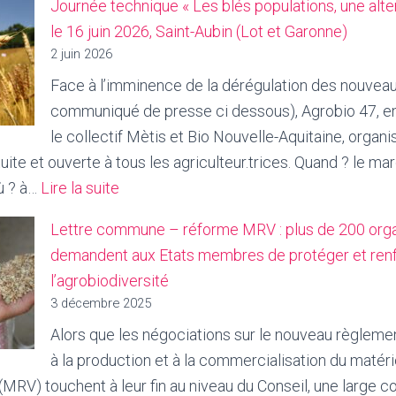
Journée technique « Les blés populations, une alt
le 16 juin 2026, Saint-Aubin (Lot et Garonne)
2 juin 2026
Face à l’imminence de la dérégulation des nouvea
communiqué de presse ci dessous), Agrobio 47, en
le collectif Mètis et Bio Nouvelle-Aquitaine, organ
uite et ouverte à tous les agriculteur.trices. Quand ? le mar
:
ù ? à…
Lire la suite
Journée
Lettre commune – réforme MRV : plus de 200 orga
technique
demandent aux Etats membres de protéger et ren
« Les
l’agrobiodiversité
blés
3 décembre 2025
populations,
Alors que les négociations sur le nouveau règlemen
une
à la production et à la commercialisation du matér
alternative
MRV) touchent à leur fin au niveau du Conseil, une large co
aux