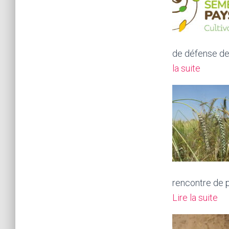
and
market
plant
de défense de 
reprod
:
la suite
materia
Semen
europe
cibles
reform:
de
250
guerre
europe
organis
urge
Membe
rencontre de p
States
:
Lire la suite
to
Te
protec
de