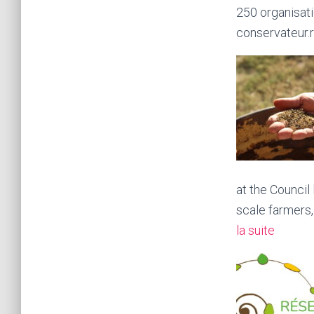
250 organisati
conservateur
at the Council
scale farmers,
:
la suite
Joint
letter
–
produc