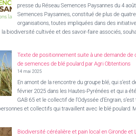
membres
presse du Réseau Semences Paysannes du 4 août
de
Semences Paysannes, constitué de plus de quatre
ing
protéger
organisations, toutes impliquées dans des initiati
et
la biodiversité cultivée et des savoir-faire associés, souh
uctive
renforcer
l
l’agrobiodiversité
ces,
an
Texte de positionnement suite à une demande de 
de semences de blé poulard par Agri Obtentions
14 mai 2025
an
En amont de la rencontre du groupe blé, qui s’est 
ations
février 2025 dans les Hautes-Pyrénées et qui a été 
GAB 65 et le collectif de l’Odyssée d’Engrain, s’est
r
ersonnes et collectifs qui travaillent avec le blé poulard. M
xte
t
Biodiversité céréalière et pain local en Gironde et