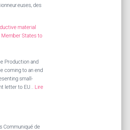
tionneur.euses, des
oductive material
e Member States to
he Production and
re coming to an end
resenting small-
nt letter to EU…
Lire
pays Communiqué de