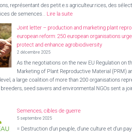
ons, représentant des petit.e.s agriculteur.rices, des sélec
OGM »,
:
.rices de semences…
Lire la suite
le
Lettre
16
Joint letter – production and marketing plant repr
commune
juin
european reform: 250 european organisations urg
–
2026,
protect and enhance agrobiodiversity
réforme
Saint-
2 décembre 2025
MRV
Aubin
As the negotiations on the new EU Regulation on t
:
(Lot
Marketing of Plant Reproductive Material (PRM) a
plus
et
 level, a large coalition of more than 200 organisations rep
de
Garonne)
 breeders, seed savers and environmental NGOs sent a joi
200
organisations
demandent
Semences, cibles de guerre
aux
5 septembre 2025
Etats
= Destruction d’un peuple, d’une culture et d’un 
tion