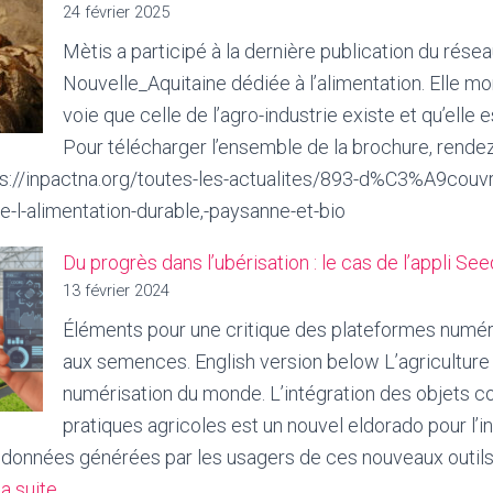
24 février 2025
sitionnement
e
Mètis a participé à la dernière publication du rés
te
diversity
Nouvelle_Aquitaine dédiée à l’alimentation. Elle mo
voie que celle de l’agro-industrie existe et qu’elle 
e
Pour télécharger l’ensemble de la brochure, rendez
mande
s://inpactna.org/toutes-les-actualites/893-d%C3%A9couvre
e-l-alimentation-durable,-paysanne-et-bio
mmercialisation
Du progrès dans l’ubérisation : le cas de l’appli S
mences
13 février 2024
Éléments pour une critique des plateformes numé
é
aux semences. English version below L’agriculture
ulard
numérisation du monde. L’intégration des objets 
r
pratiques agricoles est un nouvel eldorado pour l’in
ri
s données générées par les usagers de ces nouveaux outils
tentions
:
la suite