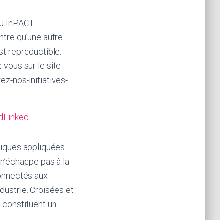
eau InPACT
ntre qu’une autre
est reproductible.
-vous sur le site
z-nos-initiatives-
eedLinked
riques appliquées
 n’échappe pas à la
connectés aux
dustrie. Croisées et
 constituent un