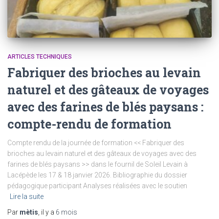
ARTICLES TECHNIQUES
Fabriquer des brioches au levain
naturel et des gâteaux de voyages
avec des farines de blés paysans :
compte-rendu de formation
Compte rendu de la journée de formation << Fabriquer des
brioches au levain naturel et des gâteaux de voyages avec des
farines de blés paysans >> dans le fournil de Soleil Levain à
Lacépède les 17 & 18 janvier 2026. Bibliographie du dossier
pédagogique participant Analyses réalisées avec le soutien
Lire la suite
Par
mètis
, il y a
6 mois