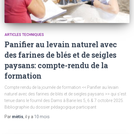
ARTICLES TECHNIQUES
Panifier au levain naturel avec
des farines de blés et de seigles
paysans: compte-rendu de la
formation
Compte rendu de la journée de formation << Panifier au levain
naturel avec des farines de blés et de seigles paysans >> qui s’est
tenue dans le fournil des Dams à Barie les 5, 6 & 7 octobre 2025.
Bibliographie du dossier pédagogique participant
Par
mètis
, il y a
10 mois