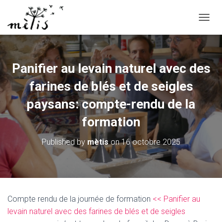
OUVRI
Panifier au levain naturel avec des
farines de blés et de seigles
paysans: compte-rendu de la
formation
Published by
mètis
on
16 octobre 2025
Compte rendu de la journée de formation
<< Panifier au
levain naturel avec des farines de blés et de seigles