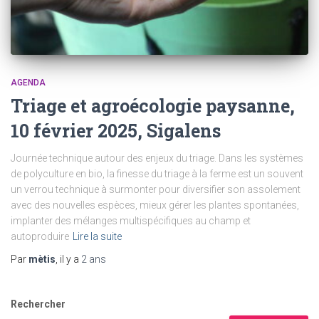
AGENDA
Triage et agroécologie paysanne,
10 février 2025, Sigalens
Journée technique autour des enjeux du triage. Dans les systèmes
de polyculture en bio, la finesse du triage à la ferme est un souvent
un verrou technique à surmonter pour diversifier son assolement
avec des nouvelles espèces, mieux gérer les plantes spontanées,
implanter des mélanges multispécifiques au champ et
autoproduire
Lire la suite
Par
mètis
, il y a
2 ans
Rechercher