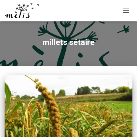
OUVRI
millets sétaire