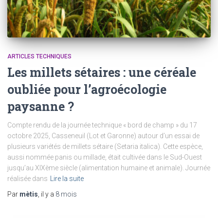
ARTICLES TECHNIQUES
Les millets sétaires : une céréale
oubliée pour l’agroécologie
paysanne ?
Compte rendu de la journée technique « bord de champ » du 17
octobre 2025, Casseneuil (Lot et Garonne) autour d’un essai de
plusieurs variétés de millets sétaire (Setaria italica). Cette espèce,
aussi nommée panis ou millade, était cultivée dans le Sud-Ouest
jusqu’au XIXème siècle (alimentation humaine et animale). Journée
réalisée dans
Lire la suite
Par
mètis
, il y a
8 mois