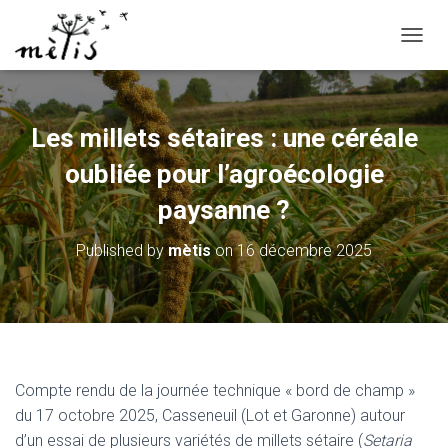
OUVRI
Les millets sétaires : une céréale
oubliée pour l’agroécologie
paysanne ?
Published by
mètis
on
16 décembre 2025
Compte rendu de la journée technique « bord de champ »
du 17 octobre 2025, Casseneuil (Lot et Garonne) autour
d’un essai de plusieurs variétés de millets sétaire (
Setaria