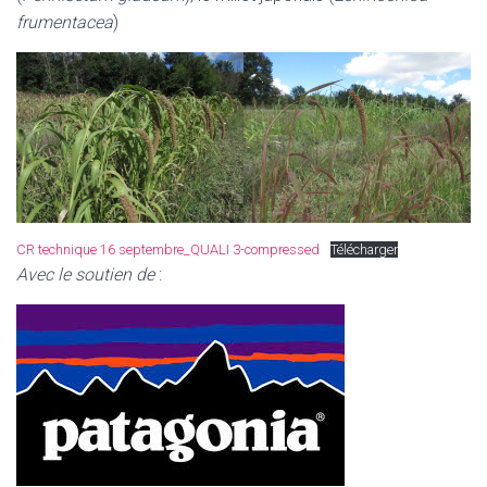
frumentacea
)
CR technique 16 septembre_QUALI 3-compressed
Télécharger
Avec le soutien de
: